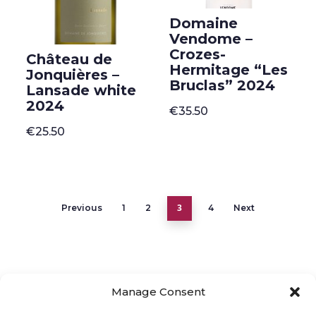
Domaine
Vendome –
Crozes-
Château de
Hermitage “Les
Jonquières –
Bruclas” 2024
Lansade white
2024
€
35.50
€
25.50
3
Previous
1
2
4
Next
Manage Consent
ONLINE SHOP
GIFT VOUCHER