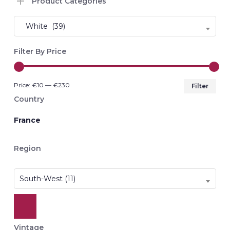
Product Categories
White (39)
Filter By Price
Min
Max
Price:
€10
—
€230
Filter
pri
pri
Country
France
Region
South-West (11)
Vintage