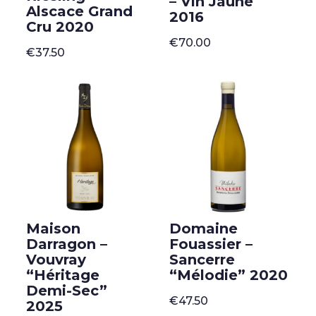
– Vin Jaune
Alscace Grand
2016
Cru 2020
€
70.00
€
37.50
Maison
Domaine
Darragon –
Fouassier –
Vouvray
Sancerre
“Héritage
“Mélodie” 2020
Demi-Sec”
€
47.50
2025